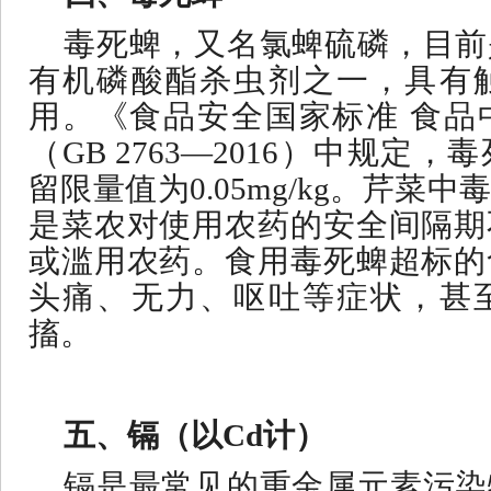
毒死蜱，又名氯蜱硫磷，目前
有机磷酸酯杀虫剂之一，具有
用。《食品安全国家标准
食品
（
GB 2763—2016）中规
留限量值为0.05mg/kg。芹菜
是菜农对使用农药的安全间隔期
或滥用农药。食用毒死蜱超标的
头痛、无力、呕吐等症状，甚
搐。
五、镉（以
Cd计）
镉是最常见的重金属元素污染